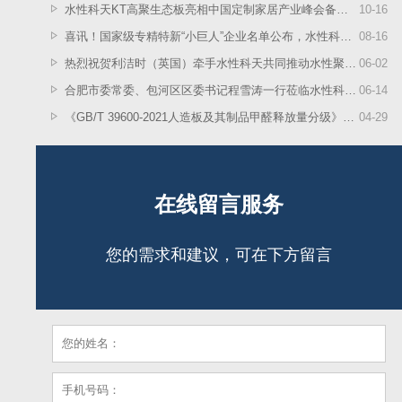
水性科天KT高聚生态板亮相中国定制家居产业峰会备受行业青睐
10
-
16
喜讯！国家级专精特新“小巨人”企业名单公布，水性科天上榜
08
-
16
热烈祝贺利洁时（英国）牵手水性科天共同推动水性聚氨酯材料技术应用
06
-
02
合肥市委常委、包河区区委书记程雪涛一行莅临水性科天考察指导工作
06
-
14
《GB/T 39600-2021人造板及其制品甲醛释放量分级》标准宣贯培训暨产业发展研讨会召开，水性科天作为参与起草单位受邀出席
04
-
29
在线留言服务
您的需求和建议，可在下方留言